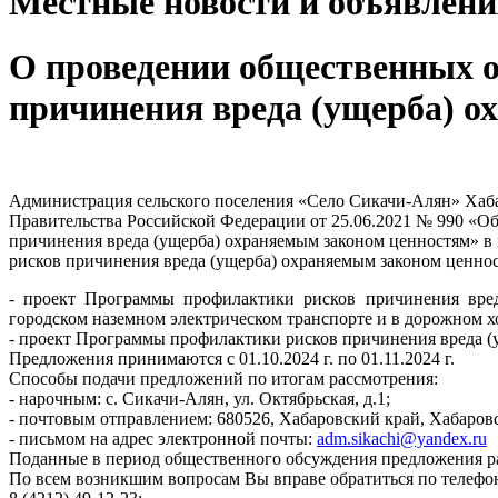
Местные новости и объявлени
О проведении общественных 
причинения вреда (ущерба) о
Администрация сельского поселения «Село Сикачи-Алян» Хабар
Правительства Российской Федерации от 25.06.2021 № 990 «О
причинения вреда (ущерба) охраняемым законом ценностям» в 
рисков причинения вреда (ущерба) охраняемым законом ценно
- проект Программы профилактики рисков причинения вред
городском наземном электрическом транспорте и в дорожном хо
- проект Программы профилактики рисков причинения вреда (у
Предложения принимаются с 01.10.2024 г. по 01.11.2024 г.
Способы подачи предложений по итогам рассмотрения:
- нарочным: с. Сикачи-Алян, ул. Октябрьская, д.1;
- почтовым отправлением: 680526, Хабаровский край, Хабаровск
- письмом на адрес электронной почты:
adm.sikachi@yandex.ru
Поданные в период общественного обсуждения предложения расс
По всем возникшим вопросам Вы вправе обратиться по телефо