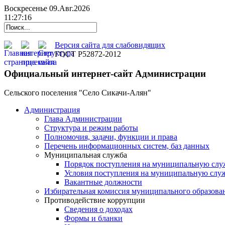
Воскресенье 09.Авг.2026
11:27:17
Версия сайта для слабовидящих
ГОСТ Р52872-2012
Официальный интернет-сайт Администрации
Сельского поселения "Село Сикачи-Алян"
Администрация
Глава Администрации
Структура и режим работы
Полномочия, задачи, функции и права
Перечень информационных систем, баз данных
Муниципальная служба
Порядок поступления на муниципальную слу
Условия поступления на муниципальную слу
Вакантные должности
Избирательная комиссия муниципального образова
Противодействие коррупции
Сведения о доходах
Формы и бланки